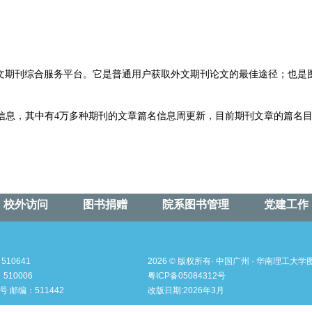
外文期刊综合服务平台。它是普通用户获取外文期刊论文的最佳途径；也
信息，其中有4万多种期刊的文章篇名信息周更新，目前期刊文章的篇名目次
校外访问
图书捐赠
院系图书管理
党建工作
10641
2026 © 版权所有· 中国广州 · 华南理工大
10006
粤ICP备05084312号
邮编：511442
改版日期:2026年3月