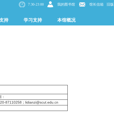
7:30-23:00
我的图书馆
馆长信箱
旧版
支持
学习支持
本馆概况
间：
87110258；lidianzi@scut.edu.cn