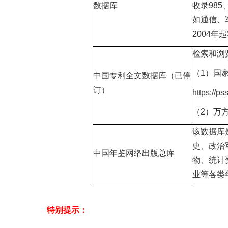
数据库
收录98
如通信、
2004
检索和浏
（1）国
中国专利全文数据库（已停
订）
https://p
（2）万
该数据库
史、政治
中国年鉴网络出版总库
物、统计
业等各类年
特别提示：