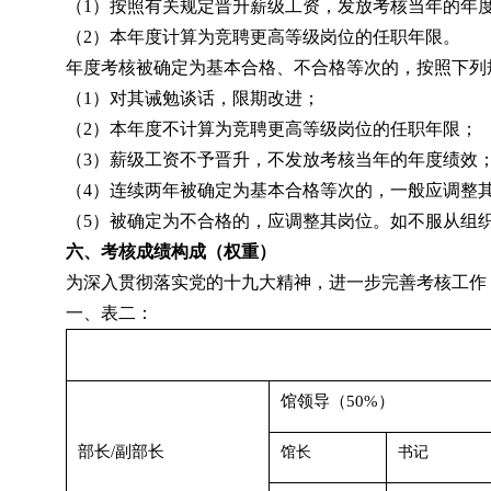
（
1
）按照有关规定晋升薪级工资，发放考核当年的年
（
2
）本年度计算为竞聘更高等级岗位的任职年限。
年度考核被确定为基本合格、不合格等次的，按照下列
（
1
）对其诫勉谈话，限期改进；
（
2
）本年度不计算为竞聘更高等级岗位的任职年限；
（
3
）薪级工资不予晋升，不发放考核当年的年度绩效
（
4
）连续两年被确定为基本合格等次的，一般应调整
（
5
）被确定为不合格的，应调整其岗位。如不服从组
六、考核成绩构成（权重）
为深入贯彻落实党的十九大精神，进一步完善考核工作
一、表二：
馆领导（
50%
）
部长
/
副部长
馆长
书记