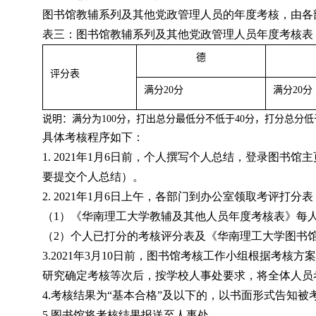
图书馆教辅系列及其他党政管理人员的年度考核，由各
表三：图书馆教辅系列及其他党政管理人员年度考核表
德
评分表
满分
20
分
满分
20
分
说明：满分为
100
分，打出总分最低分不低于
40
分，打分总分低
具体考核程序如下：
1. 2021
年
1
月
6
日前，个人撰写个人总结，登录图书馆主
要提交个人总结）。
2. 2021
年
1
月
6
日上午，各部门到办公室领取考评打分表
（
1
）《华南理工大学教辅及其他人员年度考核表》每
（
2
）个人已打分的考核评分表及《华南理工大学图书
3.2021
年
3
月
10
日前，图书馆考核工作小组根据考核方案
研究确定考核等次后，按学校人事处要求，将全体人员
4.
考核结果为“基本合格”及以下的，以书面形式告知被
5.
图书馆将考核结果报送至人事处。