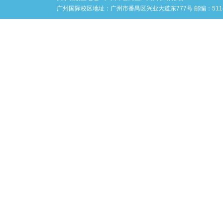
广州国际校区地址：广州市番禺区兴业大道东777号 邮编：5114