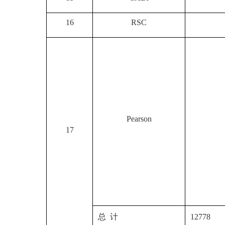
16
RSC
Pearson
17
总 计
12778