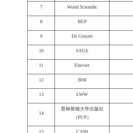
7
World Scientific
8
BEP
9
De Gruyter
10
SAGE
11
Elsevier
12
Brill
13
LWW
普林斯顿大学出版社
14
（PUP）
15
CABI