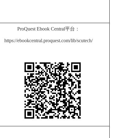
ProQuest Ebook Central平台：
https://ebookcentral.proquest.com/lib/scutech/