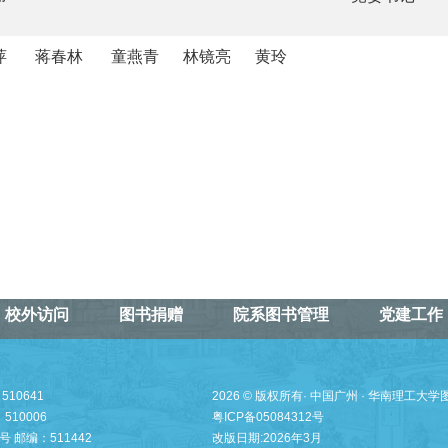
萍 蒋春林 童燕青 林镜亮 黄玲
校外访问
图书捐赠
院系图书管理
党建工作
10641
2026 © 版权所有· 中国广州 · 华南理工大
10006
粤ICP备05084312号
邮编：511442
改版日期:2026年3月